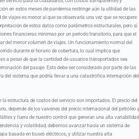
del servicio para la ciudadanía, con costos transparentes y
ión en estos meses de pandemia restringe aún la utilidad de las
 de viajes es menor al que se observaría una vez que se recupere
rpretación de estos datos como parámetros estructurales, pero sí
ones financieras mínimas por un período transitorio, para que el
r del menor volumen de viajes. Un funcionamiento normal del
orrido durante el horario de cobertura, lo cual implica que
les a pesar de que la cantidad de usuarios transportados sea
terminación del pasaje. Esto debe ser considerado por parte de las
ra del sistema que podría llevar a una catastrófica interrupción del
 la estructura de costos del servicio son importados. El precio del
o, depende de los vaivenes del precio internacional del petróleo 
látiles y fuera de nuestro control que generan una alta variabilida
dependencia y volatilidad, debemos avanzar hacia un sistema de
tapa basada en buses eléctricos, y utilizar nuestra alta