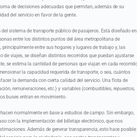
 la toma de decisiones adecuadas que permitan, además de su
ad del servicio en favor de la gente.
 del sistema de transporte público de pasajeros. Está diseñado en
rsonas entre los distintos puntos del área metropolitana de
, principalmente entre sus hogares y lugares de trabajo y, las
jo de viajes, se diseñan distintos recorridos que puedan ajustarse
e, se estima la cantidad de personas que viajan en cada recorrido
dimensionar la capacidad requerida de transporte, o sea, cuántos
facer la demanda con cierta calidad del servicio. Una flota de
ración, remuneraciones, etc.) y variables (combustibles, repuestos,
 los buses entran en movimiento.
e hacen normalmente en base a estudios de campo. Sin embargo,
o con la implementación del billetaje electrónico, que nos
estimaciones. Además de generar transparencia, esto hace posible