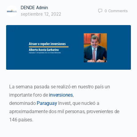
DENDE Admin
0
Comments
septiembre 12, 2022
La semana pasada se realizó en nuestro país un
importante foro de
inversiones
,
denominado
Paraguay
Invest, que nucleó a
aproximadamente dos mil personas, provenientes de
146 países.