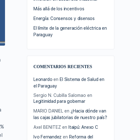
Más allá de los incentivos
Energía: Consensos y disensos
El límite de la generación eléctrica en
Paraguay
a
COMENTARIOS RECIENTES
Leonardo
en
El Sistema de Salud en
el Paraguay
Sergio N. Cubilla Salomao
en
Legitimidad para gobernar
a
MARIO DANIEL
en
¿Hacia dónde van
las cajas jubilatorias de nuestro país?
0%
Axel BENITEZ
en
Itaipú: Anexo C
el
Ivo Fernandez
en
Reforma del