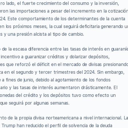
o lado, el fuerte crecimiento del consumo y la inversión,
eron las importaciones a pesar del incremento en la cotizació
024. Este comportamiento de los determinantes de la cuenta
 en los próximos meses, la cual seguirá deficitaria generando u
 y una presión alcista al tipo de cambio.
de la escasa diferencia entre las tasas de interés en guaraní
incentivo a guaranizar créditos y dolarizar depósitos,
s que reforzó el déficit en el mercado de divisas presionand
erza en el segundo y tercer trimestres del 2024. Sin embargo,
 fines de junio, debido al agotamiento de los fondos
ario y las tasas de interés aumentaron drásticamente. El
onedas del crédito y los depósitos tuvo como efecto un
 que seguirá por algunas semanas.
o de la propia divisa norteamericana a nivel internacional. L
de Trump han reducido el perfil de solvencia de la deuda