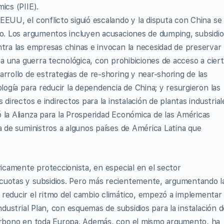
ics (PIIE).
EEUU, el conflicto siguió escalando y la disputa con China se
so. Los argumentos incluyen acusaciones de dumping, subsidio
ntra las empresas chinas e invocan la necesidad de preservar 
ó a una guerra tecnológica, con prohibiciones de acceso a cier
rrollo de estrategias de re-shoring y near-shoring de las
ología para reducir la dependencia de China; y resurgieron las
 directos e indirectos para la instalación de plantas industrial
 la Alianza para la Prosperidad Económica de las Américas
a de suministros a algunos países de América Latina que
ricamente proteccionista, en especial en el sector
cuotas y subsidios. Pero más recientemente, argumentando l
reducir el ritmo del cambio climático, empezó a implementar
ndustrial Plan, con esquemas de subsidios para la instalación d
carbono en toda Europa. Además, con el mismo argumento, ha