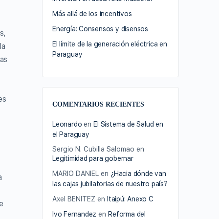
Más allá de los incentivos
Energía: Consensos y disensos
s,
El límite de la generación eléctrica en
la
Paraguay
tas
es
COMENTARIOS RECIENTES
Leonardo
en
El Sistema de Salud en
el Paraguay
Sergio N. Cubilla Salomao
en
Legitimidad para gobernar
MARIO DANIEL
en
¿Hacia dónde van
a
las cajas jubilatorias de nuestro país?
Axel BENITEZ
en
Itaipú: Anexo C
e
Ivo Fernandez
en
Reforma del