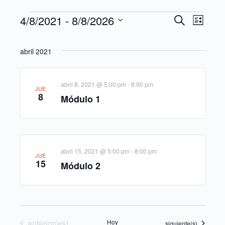
4/8/2021
 - 
8/8/2026
Navegació
Naveg
Buscar
Lista
de
de
Selecciona
búsqueda
vistas
la
abril 2021
y
de
fecha.
vistas
Event
abril 8, 2021 @ 5:00 pm
-
8:00 pm
de
JUE
8
Módulo 1
Eventos
abril 15, 2021 @ 5:00 pm
-
8:00 pm
JUE
15
Módulo 2
Eventos
anterior(es)
Hoy
Eventos
siguiente(s)